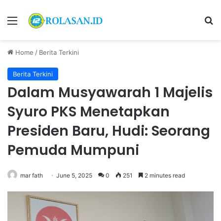
Menu
S
Home
/
Berita Terkini
Berita Terkini
Dalam Musyawarah 1 Majelis
Syuro PKS Menetapkan
Presiden Baru, Hudi: Seorang
Pemuda Mumpuni
mar fath
June 5, 2025
0
251
2 minutes read