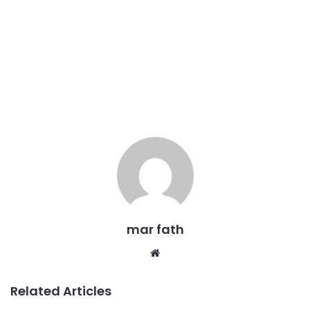
mar fath
We
bsi
te
Related Articles