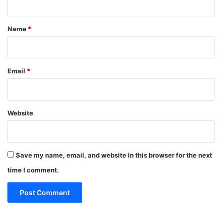
t
Name
*
Email
*
Website
Save my name, email, and website in this browser for the next
time I comment.