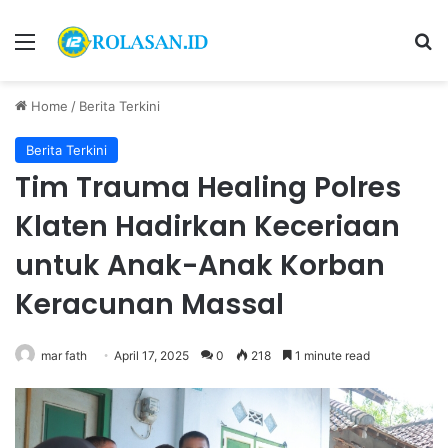
Menu
S
Home
/
Berita Terkini
Berita Terkini
Tim Trauma Healing Polres
Klaten Hadirkan Keceriaan
untuk Anak-Anak Korban
Keracunan Massal
mar fath
April 17, 2025
0
218
1 minute read