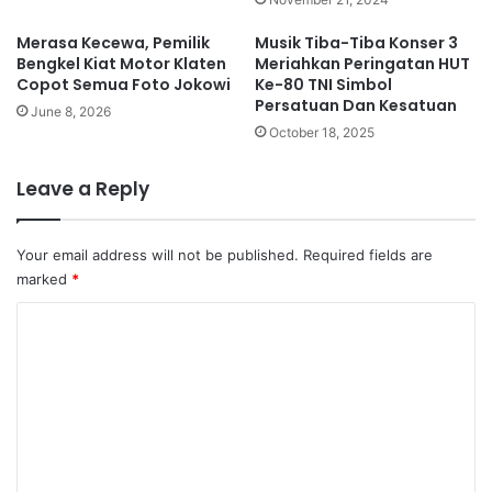
Merasa Kecewa, Pemilik
Musik Tiba-Tiba Konser 3
Bengkel Kiat Motor Klaten
Meriahkan Peringatan HUT
Copot Semua Foto Jokowi
Ke-80 TNI Simbol
Persatuan Dan Kesatuan
June 8, 2026
October 18, 2025
Leave a Reply
Your email address will not be published.
Required fields are
marked
*
C
o
m
m
e
n