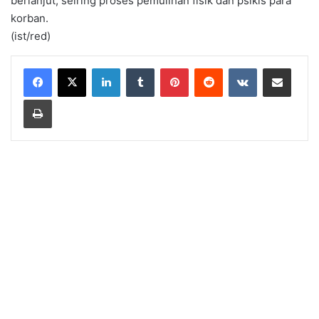
berlanjut, seiring proses pemulihan fisik dan psikis para
korban.
(ist/red)
LinkedIn
Tumblr
Pinterest
Reddit
VKontakte
Share via Email
Print