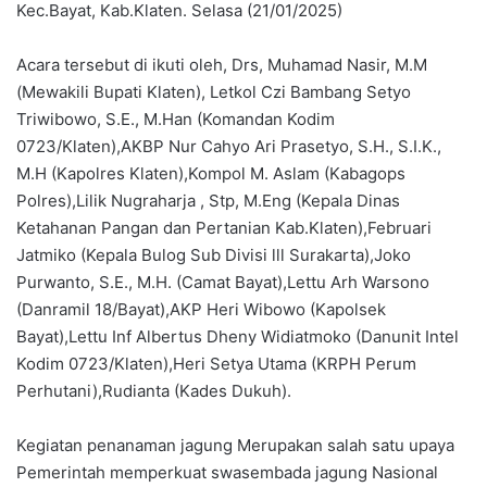
Kec.Bayat, Kab.Klaten. Selasa (21/01/2025)
Acara tersebut di ikuti oleh, Drs, Muhamad Nasir, M.M
(Mewakili Bupati Klaten), Letkol Czi Bambang Setyo
Triwibowo, S.E., M.Han (Komandan Kodim
0723/Klaten),AKBP Nur Cahyo Ari Prasetyo, S.H., S.I.K.,
M.H (Kapolres Klaten),Kompol M. Aslam (Kabagops
Polres),Lilik Nugraharja , Stp, M.Eng (Kepala Dinas
Ketahanan Pangan dan Pertanian Kab.Klaten),Februari
Jatmiko (Kepala Bulog Sub Divisi lll Surakarta),Joko
Purwanto, S.E., M.H. (Camat Bayat),Lettu Arh Warsono
(Danramil 18/Bayat),AKP Heri Wibowo (Kapolsek
Bayat),Lettu Inf Albertus Dheny Widiatmoko (Danunit Intel
Kodim 0723/Klaten),Heri Setya Utama (KRPH Perum
Perhutani),Rudianta (Kades Dukuh).
Kegiatan penanaman jagung Merupakan salah satu upaya
Pemerintah memperkuat swasembada jagung Nasional