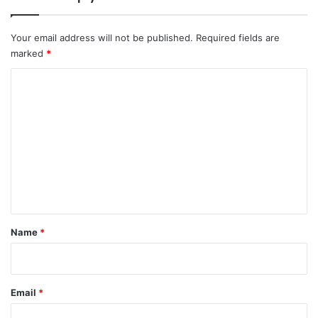
Your email address will not be published.
Required fields are
marked
*
C
o
m
m
e
n
t
Name
*
Email
*