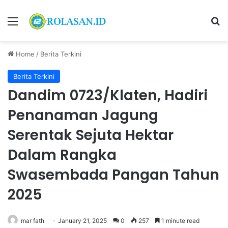
Menu
S
Home
/
Berita Terkini
Berita Terkini
Dandim 0723/Klaten, Hadiri
Penanaman Jagung
Serentak Sejuta Hektar
Dalam Rangka
Swasembada Pangan Tahun
2025
mar fath
January 21, 2025
0
257
1 minute read