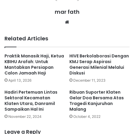
mar fath
We
bsi
te
Related Articles
Praktik Manasik Haji, Ketua
HIVE Berkolaborasi Dengan
KBIHU Arafah: Untuk
KMJ Serap Aspirasi
Mantabkan Persiapan
Generasi Milenial Melalui
Calon Jamaah Haji
Diskusi
April 13, 2026
December 11, 2023
Hadiri Pertemuan Lintas
Ribuan Suporter Klaten
Sektoral Kecamatan
Gelar Doa Bersama Atas
Klaten Utara, Danramil
Tragedi Kanjuruhan
Sampaikan Hal Ini
Malang
November 22, 2024
October 4, 2022
Leave a Reply