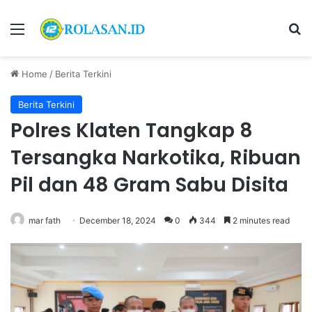
Menu
S
Home
/
Berita Terkini
Berita Terkini
Polres Klaten Tangkap 8
Tersangka Narkotika, Ribuan
Pil dan 48 Gram Sabu Disita
mar fath
December 18, 2024
0
344
2 minutes read