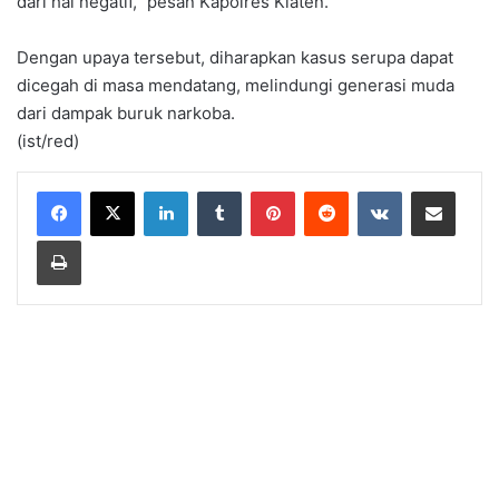
dari hal negatif,” pesan Kapolres Klaten.
Dengan upaya tersebut, diharapkan kasus serupa dapat
dicegah di masa mendatang, melindungi generasi muda
dari dampak buruk narkoba.
(ist/red)
LinkedIn
Tumblr
Pinterest
Reddit
VKontakte
Share via Email
Print