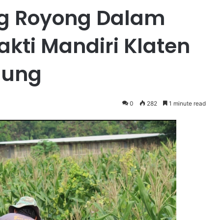
g Royong Dalam
kti Mandiri Klaten
lung
0
282
1 minute read