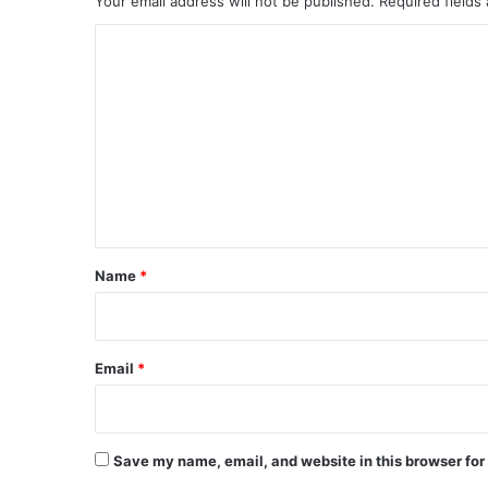
Your email address will not be published.
Required fields
C
o
m
m
e
n
t
Name
*
Email
*
Save my name, email, and website in this browser for