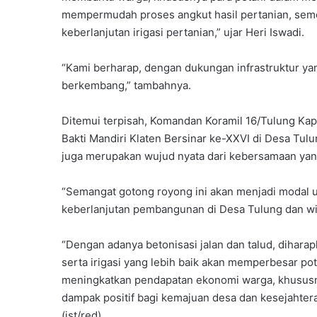
mempermudah proses angkut hasil pertanian, sem
keberlanjutan irigasi pertanian,” ujar Heri Iswadi.
“Kami berharap, dengan dukungan infrastruktur yan
berkembang,” tambahnya.
Ditemui terpisah, Komandan Koramil 16/Tulung Ka
Bakti Mandiri Klaten Bersinar ke-XXVI di Desa Tul
juga merupakan wujud nyata dari kebersamaan ya
“Semangat gotong royong ini akan menjadi modal 
keberlanjutan pembangunan di Desa Tulung dan wilay
“Dengan adanya betonisasi jalan dan talud, diharapk
serta irigasi yang lebih baik akan memperbesar pot
meningkatkan pendapatan ekonomi warga, khususny
dampak positif bagi kemajuan desa dan kesejahter
(ist/red)