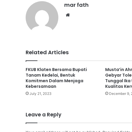
mar fath
We
bsi
te
Related Articles
FKUB Klaten Bersama Bupati
Musta’in Ah
Tanam Kedelai, Bentuk
Gebyar Tole
Komitmen Dalam Menjaga
Tunggal Ika
Kebersamaan
Kualitas Ke
July 21, 2023
December 9, 
Leave a Reply