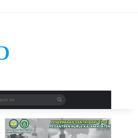
Search
for