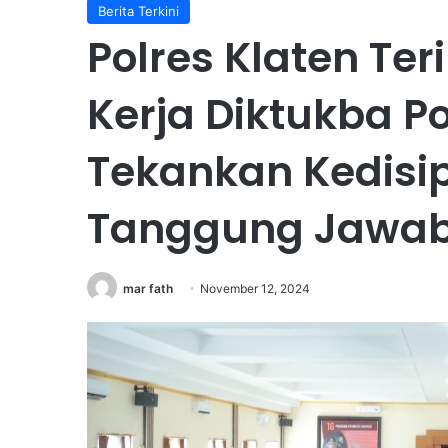
Berita Terkini
Polres Klaten Te
Kerja Diktukba Po
Tekankan Kedisi
Tanggung Jawa
mar fath
November 12, 2024