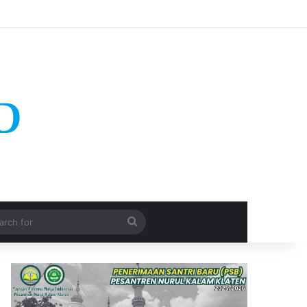
Search
for