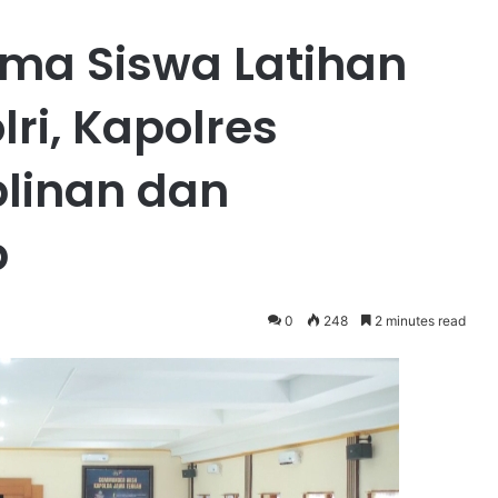
rima Siswa Latihan
lri, Kapolres
plinan dan
b
0
248
2 minutes read