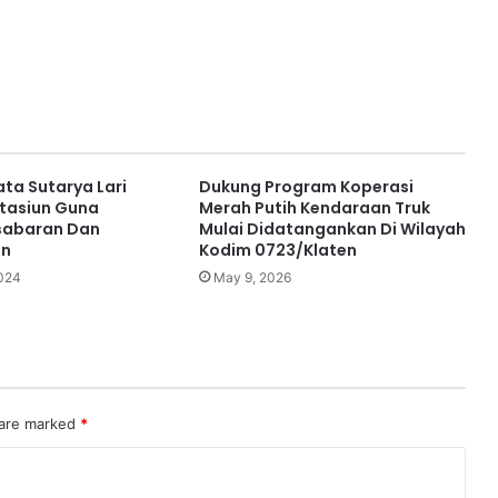
ata Sutarya Lari
Dukung Program Koperasi
Stasiun Guna
Merah Putih Kendaraan Truk
sabaran Dan
Mulai Didatangankan Di Wilayah
an
Kodim 0723/Klaten
2024
May 9, 2026
 are marked
*