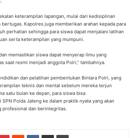
.
kalan keterampilan lapangan, mulai dari kedisiplinan
 bertugas. Kapolres juga memberikan arahan kepada para
perhatian sehingga para siswa dapat menjalani latihan
ahuan serta keterampilan yang mumpuni.
dan memastikan siswa dapat menyerap ilmu yang
s saat resmi menjadi anggota Polri,” tambahnya.
endidikan dan pelatihan pembentukan Bintara Polri, yang
erampilan teknis dan mental sebelum mereka terjun
ma satu bulan ke depan, para siswa bisa
i SPN Polda Jateng ke dalam praktik nyata yang akan
profesional dan berintegritas.
Pinterest
Reddit
VKontakte
Share via Email
Print