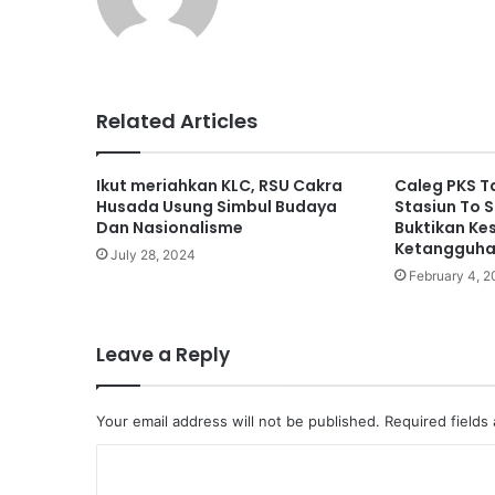
bsi
te
Related Articles
Ikut meriahkan KLC, RSU Cakra
Caleg PKS T
Husada Usung Simbul Budaya
Stasiun To 
Dan Nasionalisme
Buktikan Ke
Ketangguh
July 28, 2024
February 4, 
Leave a Reply
Your email address will not be published.
Required fields
C
o