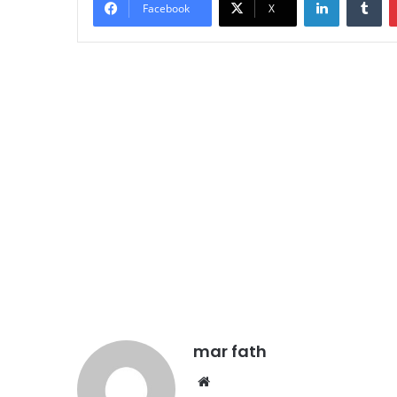
Facebook
X
mar fath
We