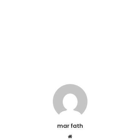
mar fath
We