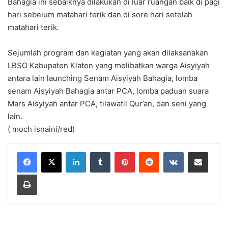
Bahagia ini sebaiknya dilakukan di luar ruangan baik di pagi
hari sebelum matahari terik dan di sore hari setelah
matahari terik.
Sejumlah program dan kegiatan yang akan dilaksanakan
LBSO Kabupaten Klaten yang melibatkan warga Aisyiyah
antara lain launching Senam Aisyiyah Bahagia, lomba
senam Aisyiyah Bahagia antar PCA, lomba paduan suara
Mars Aisyiyah antar PCA, tilawatil Qur’an, dan seni yang
lain.
( moch isnaini/red)
LinkedIn
Tumblr
Pinterest
Reddit
VKontakte
Share via Email
Print