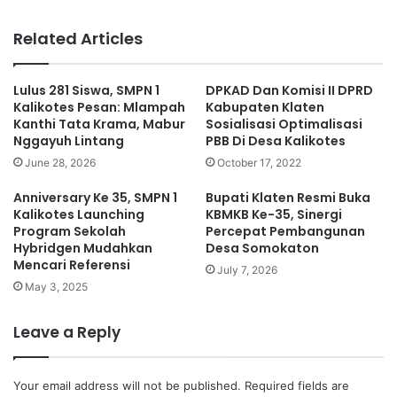
bsi
te
Related Articles
Lulus 281 Siswa, SMPN 1
DPKAD Dan Komisi II DPRD
Kalikotes Pesan: Mlampah
Kabupaten Klaten
Kanthi Tata Krama, Mabur
Sosialisasi Optimalisasi
Nggayuh Lintang
PBB Di Desa Kalikotes
June 28, 2026
October 17, 2022
Anniversary Ke 35, SMPN 1
Bupati Klaten Resmi Buka
Kalikotes Launching
KBMKB Ke-35, Sinergi
Program Sekolah
Percepat Pembangunan
Hybridgen Mudahkan
Desa Somokaton
Mencari Referensi
July 7, 2026
May 3, 2025
Leave a Reply
Your email address will not be published.
Required fields are