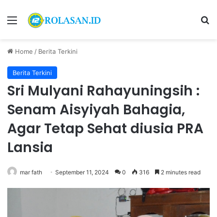
Menu
S
Home
/
Berita Terkini
Berita Terkini
Sri Mulyani Rahayuningsih :
Senam Aisyiyah Bahagia,
Agar Tetap Sehat diusia PRA
Lansia
mar fath
September 11, 2024
0
316
2 minutes read