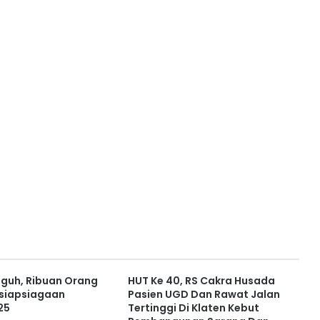
gguh, Ribuan Orang
HUT Ke 40, RS Cakra Husada
esiapsiagaan
Pasien UGD Dan Rawat Jalan
25
Tertinggi Di Klaten Kebut