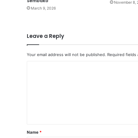
Sembako
November 8, 
March 9, 2026
Leave a Reply
Your email address will not be published.
Required fields
C
o
m
m
e
n
t
Name
*