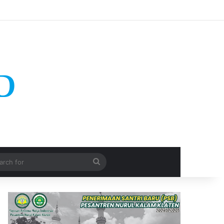
Search
for