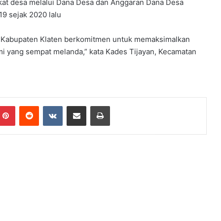
gkat desa melalui Dana Desa dan Anggaran Dana Desa
9 sejak 2020 lalu
 di Kabupaten Klaten berkomitmen untuk memaksimalkan
 yang sempat melanda,” kata Kades Tijayan, Kecamatan
Pinterest
Reddit
VKontakte
Share via Email
Print