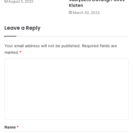
August 5, 2022
Klaten
March 30, 2023
Leave a Reply
Your email address will not be published.
Required fields are
marked
*
C
o
m
m
e
n
t
Name
*