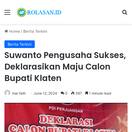
Menu
S
Home
/
Berita Terkini
Berita Terkini
Suwanto Pengusaha Sukses,
Deklarasikan Maju Calon
Bupati Klaten
mar fath
June 12, 2024
0
387
1 minute read