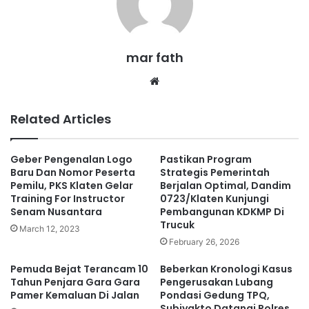
mar fath
We
bsi
te
Related Articles
Geber Pengenalan Logo
Pastikan Program
Baru Dan Nomor Peserta
Strategis Pemerintah
Pemilu, PKS Klaten Gelar
Berjalan Optimal, Dandim
Training For Instructor
0723/Klaten Kunjungi
Senam Nusantara
Pembangunan KDKMP Di
Trucuk
March 12, 2023
February 26, 2026
Pemuda Bejat Terancam 10
Beberkan Kronologi Kasus
Tahun Penjara Gara Gara
Pengerusakan Lubang
Pamer Kemaluan Di Jalan
Pondasi Gedung TPQ,
Subiyakto Datangi Polres