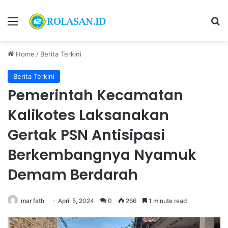
Menu
S
Home
/
Berita Terkini
Berita Terkini
Pemerintah Kecamatan
Kalikotes Laksanakan
Gertak PSN Antisipasi
Berkembangnya Nyamuk
Demam Berdarah
mar fath
April 5, 2024
0
266
1 minute read