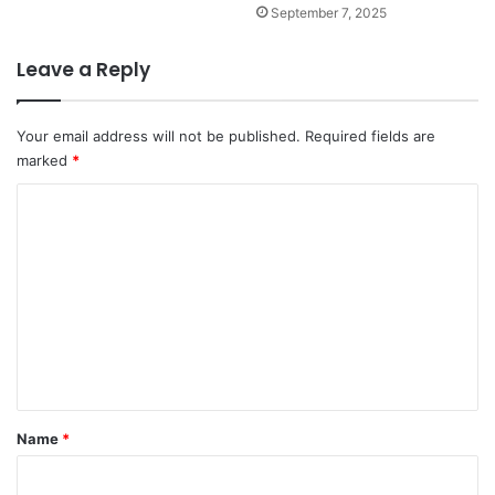
September 7, 2025
Leave a Reply
Your email address will not be published.
Required fields are
marked
*
C
o
m
m
e
n
t
Name
*