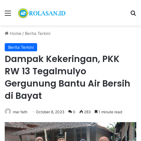
Menu
S
Home
/
Berita Terkini
Berita Terkini
Dampak Kekeringan, PKK
RW 13 Tegalmulyo
Gergunung Bantu Air Bersih
di Bayat
mar fath
October 8, 2023
0
283
1 minute read