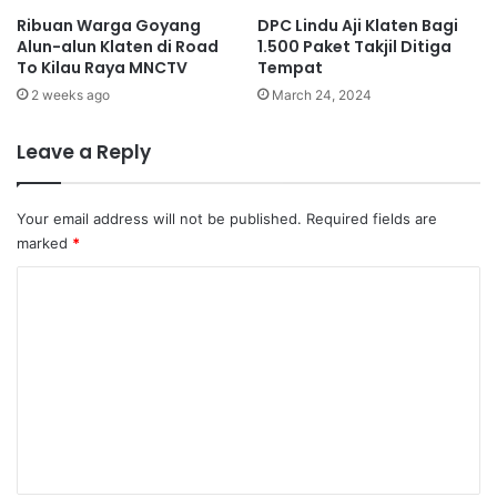
Ribuan Warga Goyang
DPC Lindu Aji Klaten Bagi
Alun-alun Klaten di Road
1.500 Paket Takjil Ditiga
To Kilau Raya MNCTV
Tempat
2 weeks ago
March 24, 2024
Leave a Reply
Your email address will not be published.
Required fields are
marked
*
C
o
m
m
e
n
t