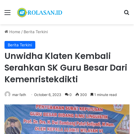
Menu
S
Home
/
Berita Terkini
Berita Terkini
Unwidha Klaten Kembali
Serahkan SK Guru Besar Dari
Kemenristekdikti
mar fath
October 6, 2023
0
300
1 minute read