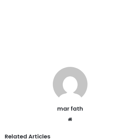
mar fath
We
bsi
te
Related Articles