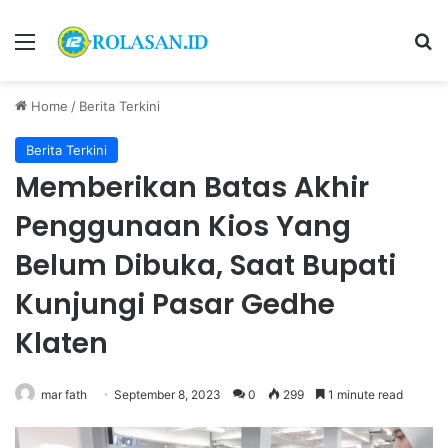
Menu
S
Home
/
Berita Terkini
Berita Terkini
Memberikan Batas Akhir
Penggunaan Kios Yang
Belum Dibuka, Saat Bupati
Kunjungi Pasar Gedhe
Klaten
mar fath
September 8, 2023
0
299
1 minute read