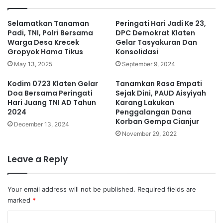
Selamatkan Tanaman
Peringati Hari Jadi Ke 23,
Padi, TNI, Polri Bersama
DPC Demokrat Klaten
Warga Desa Krecek
Gelar Tasyakuran Dan
Gropyok Hama Tikus
Konsolidasi
May 13, 2025
September 9, 2024
Kodim 0723 Klaten Gelar
Tanamkan Rasa Empati
Doa Bersama Peringati
Sejak Dini, PAUD Aisyiyah
Hari Juang TNI AD Tahun
Karang Lakukan
2024
Penggalangan Dana
Korban Gempa Cianjur
December 13, 2024
November 29, 2022
Leave a Reply
Your email address will not be published.
Required fields are
marked
*
C