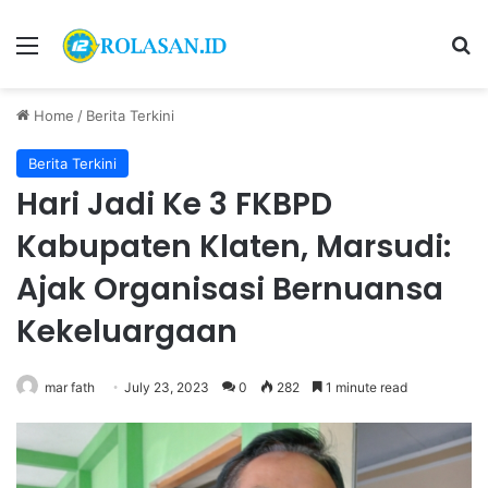
Menu
S
Home
/
Berita Terkini
Berita Terkini
Hari Jadi Ke 3 FKBPD
Kabupaten Klaten, Marsudi:
Ajak Organisasi Bernuansa
Kekeluargaan
mar fath
July 23, 2023
0
282
1 minute read