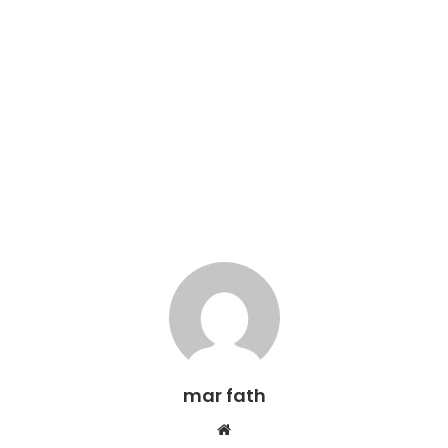
mar fath
We