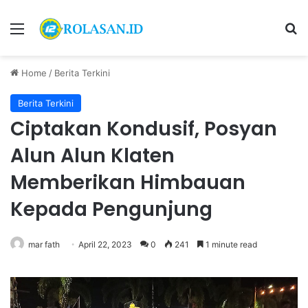
Menu
S
Home
/
Berita Terkini
Berita Terkini
Ciptakan Kondusif, Posyan
Alun Alun Klaten
Memberikan Himbauan
Kepada Pengunjung
mar fath
April 22, 2023
0
241
1 minute read