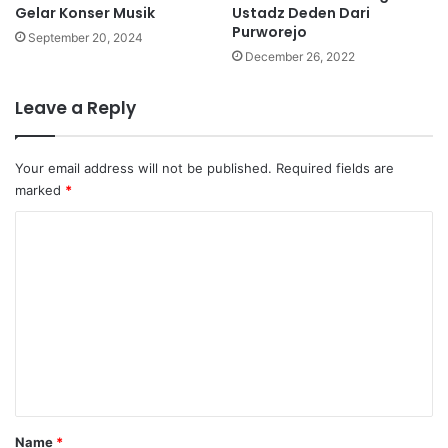
Gelar Konser Musik
Ustadz Deden Dari
Purworejo
September 20, 2024
December 26, 2022
Leave a Reply
Your email address will not be published.
Required fields are
marked
*
C
o
m
m
e
n
t
Name
*