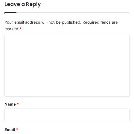
Leave a Reply
Your email address will not be published.
Required fields are
marked
*
C
o
m
m
e
n
t
Name
*
Email
*