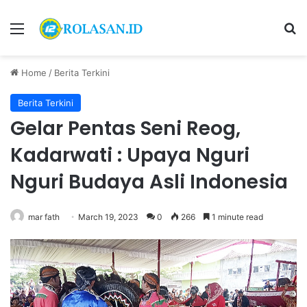
Menu
S
Home
/
Berita Terkini
Berita Terkini
Gelar Pentas Seni Reog,
Kadarwati : Upaya Nguri
Nguri Budaya Asli Indonesia
mar fath
March 19, 2023
0
266
1 minute read