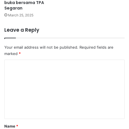
buka bersama TPA
Segaran
March 25, 2025
Leave a Reply
Your email address will not be published.
Required fields are
marked
*
C
o
m
m
e
n
t
Name
*