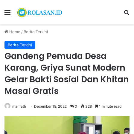
Menu
S
Home
/
Berita Terkini
Berita Terkini
Gandeng Pemuda Desa
Karang, Griya Sunat Modern
Gelar Bakti Sosial Dan Khitan
Masal Gratis
mar fath
December 18, 2022
0
328
1 minute read