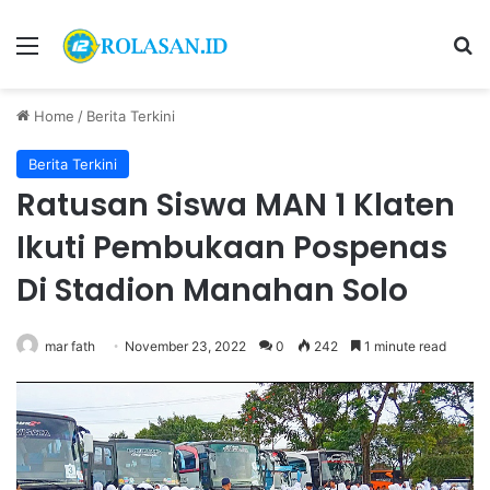
Menu
S
Home
/
Berita Terkini
Berita Terkini
Ratusan Siswa MAN 1 Klaten
Ikuti Pembukaan Pospenas
Di Stadion Manahan Solo
mar fath
November 23, 2022
0
242
1 minute read