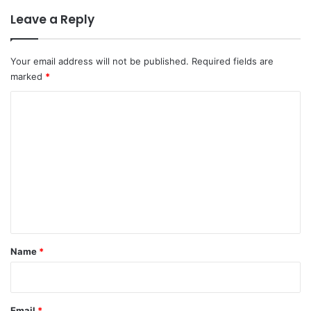
Leave a Reply
Your email address will not be published.
Required fields are
marked
*
C
o
m
m
e
n
t
Name
*
Email
*