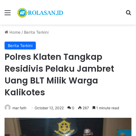
Menu
S
Home
/
Berita Terkini
Berita Terkini
Polres Klaten Tangkap
Residivis Pelaku Jambret
Uang BLT Milik Warga
Kalikotes
mar fath
October 12, 2022
0
267
1 minute read