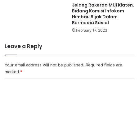
Jelang Rakerda MUI Klaten,
Bidang Komisi Infokom
Himbau Bijak Dalam
Bermedia Sosial
February 17, 2023
Leave a Reply
Your email address will not be published.
Required fields are
marked
*
C
o
m
m
e
n
t