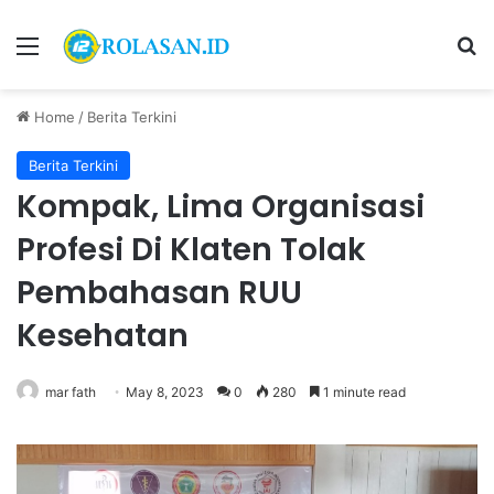
Menu
S
Home
/
Berita Terkini
Berita Terkini
Kompak, Lima Organisasi
Profesi Di Klaten Tolak
Pembahasan RUU
Kesehatan
mar fath
May 8, 2023
0
280
1 minute read