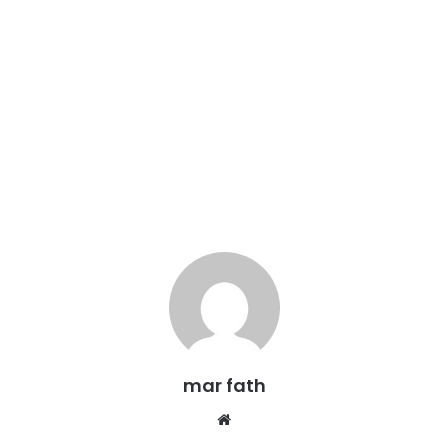
mar fath
We
bsi