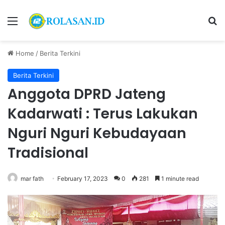
Menu
S
Home
/
Berita Terkini
Berita Terkini
Anggota DPRD Jateng
Kadarwati : Terus Lakukan
Nguri Nguri Kebudayaan
Tradisional
mar fath
February 17, 2023
0
281
1 minute read