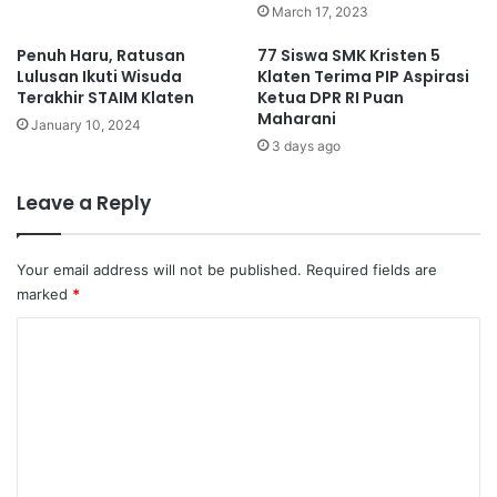
March 17, 2023
Penuh Haru, Ratusan
77 Siswa SMK Kristen 5
Lulusan Ikuti Wisuda
Klaten Terima PIP Aspirasi
Terakhir STAIM Klaten
Ketua DPR RI Puan
Maharani
January 10, 2024
3 days ago
Leave a Reply
Your email address will not be published.
Required fields are
marked
*
C
o
m
m
e