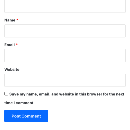
n
t
Name
*
Email
*
Website
Save my name, email, and website in this browser for the next
time I comment.