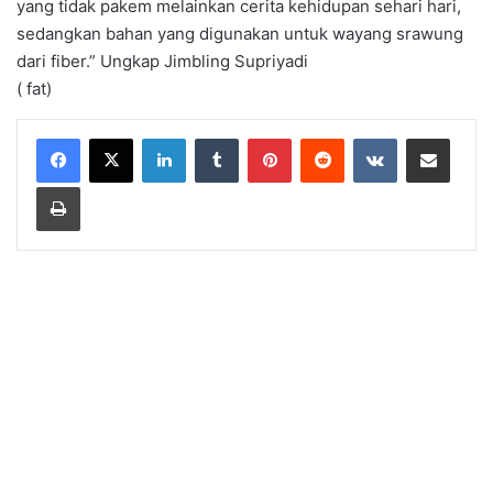
yang tidak pakem melainkan cerita kehidupan sehari hari,
sedangkan bahan yang digunakan untuk wayang srawung
dari fiber.” Ungkap Jimbling Supriyadi
( fat)
LinkedIn
Tumblr
Pinterest
Reddit
VKontakte
Share via Email
Print